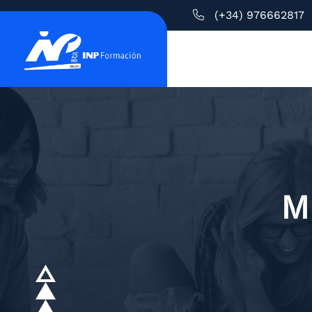
(+34) 976662817
M