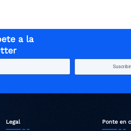
ete a la
tter
Legal
Ponte en 