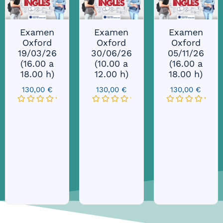
Examen
Examen
Examen
Oxford
Oxford
Oxford
19/03/26
30/06/26
05/11/26
(16.00 a
(10.00 a
(16.00 a
18.00 h)
12.00 h)
18.00 h)
130,00
€
130,00
€
130,00
€
Valorado
Valorado
Valorado
con
con
con
0
0
0
de
de
de
5
5
5