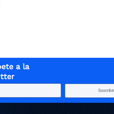
ete a la
tter