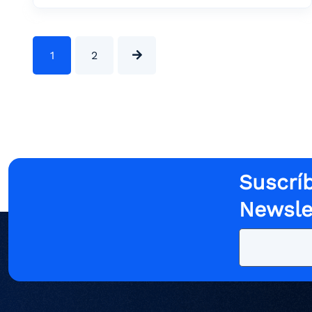
1
2
Suscríb
Newsle