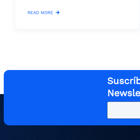
READ MORE
Suscríb
Newsle