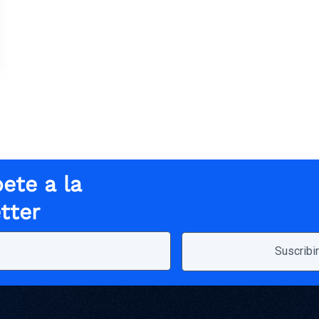
ete a la
tter