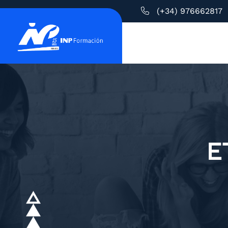
(+34) 976662817
E