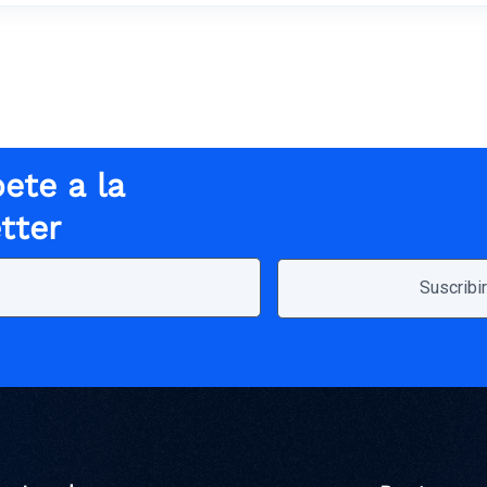
ete a la
tter