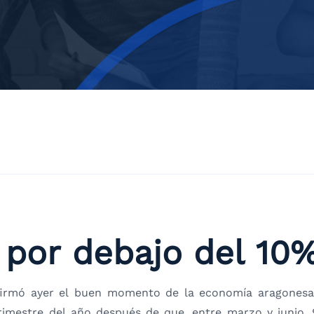
á por debajo del 10
irmó ayer el buen momento de la economía aragonesa.
trimestre del año después de que, entre marzo y junio