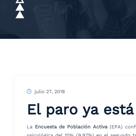
julio 27, 2018
El paro ya est
La
Encuesta de Población Activa
(EPA) conf
psicológica del 10% (9,97%) en el segundo 