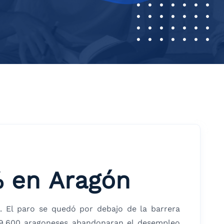
% en Aragón
 El paro se quedó por debajo de la barrera
, 9.600 aragoneses abandonaran el desempleo