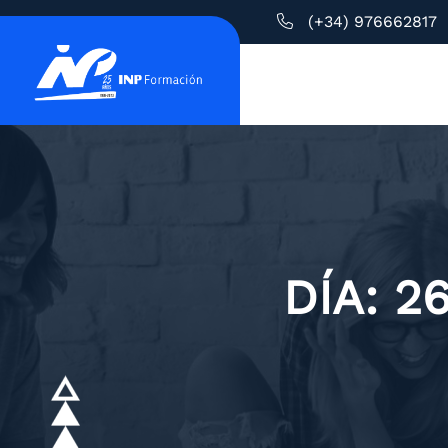
(+34) 976662817
DÍA:
2