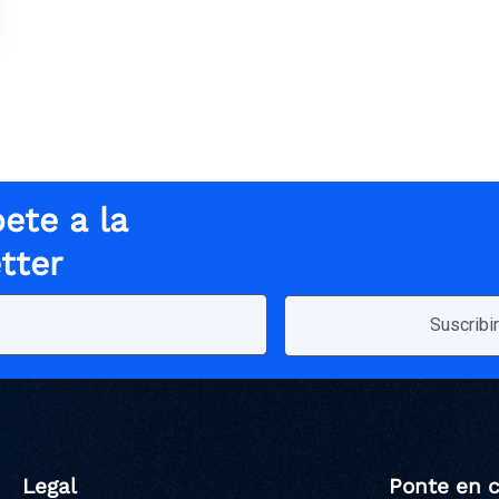
ete a la
tter
Legal
Ponte en 