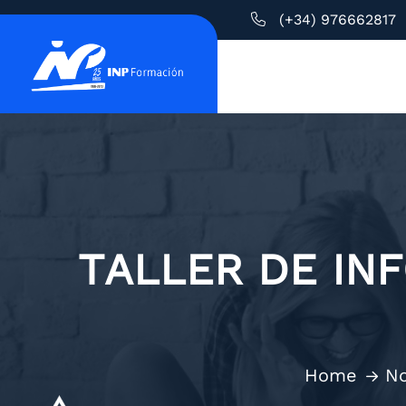
(+34) 976662817
TALLER DE IN
Home
No