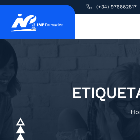
(+34) 976662817
ETIQUET
Ho