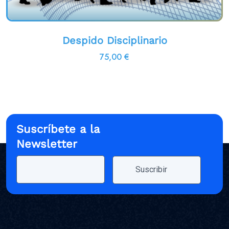
Despido Disciplinario
75,00
€
Suscríbete a la
Newsletter