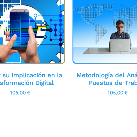
su implicación en la
Metodología del Aná
sformación Digital
Puestos de Trab
105,00
€
105,00
€