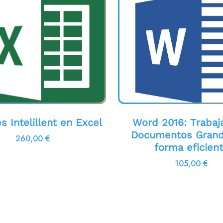
s Intelillent en Excel
Word 2016: Trabaj
Documentos Gran
260,00
€
forma eficien
105,00
€