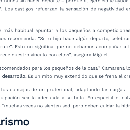
o nunca sin hacer deporte – porque el ejercicio le ayuda a
. Los castigos refuerzan la sensación de negatividad e
 más habitual apuntar a los pequeños a competiciones,
nos recomienda: “Si tu hijo hace algún deporte, celebr
sfrute”. Esto no significa que no debamos acompañar a l
orece nuestro vínculo con ellos”, asegura Miguel.
recomendados para los pequeños de la casa? Camarena lo 
 desarrollo.
Es un mito muy extendido que se frena el cre
los consejos de un profesional, adaptando las cargas – s
ipación sea la adecuada a su talla. En especial el cal
“muchas veces no sienten sed, pero deben cuidar la hidr
arismo