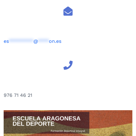
es
*********
@
****
on.es
976 71 46 21