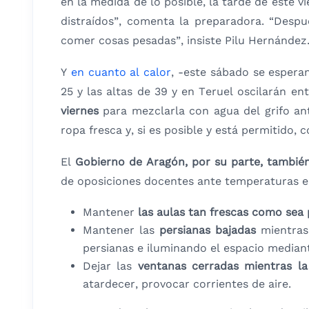
en la medida de lo posible, la tarde de este vi
distraídos”, comenta la preparadora. “Desp
comer cosas pesadas”, insiste Pilu Hernández
Y
en cuanto al calor
, -este sábado se esper
25 y las altas de 39 y en Teruel oscilarán ent
viernes
para mezclarla con agua del grifo an
ropa fresca y, si es posible y está permitido, 
El
Gobierno de Aragón, por su parte, tambié
de oposiciones docentes ante temperaturas el
Mantener
las aulas tan frescas como sea 
Mantener las
persianas bajadas
mientras 
persianas e iluminando el espacio mediant
Dejar las
ventanas cerradas mientras la
atardecer, provocar corrientes de aire.