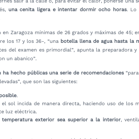
ernes salir a la calle o, para evitar el calor, ponerse un
ués,
una cenita ligera e intentar dormir ocho horas
. Lo
.
an en Zaragoza mínimas de 26 grados y máximas de 45; e
re los 17 y los 36-, “una
botella llena de agua hasta la 
tes del examen es primordial”, apunta la preparadora y 
con un abanico”.
n ha hecho públicas una serie de recomendaciones
“para
evadas”, que son las siguientes:
posible
.
el sol incida de manera directa, haciendo uso de los 
e luz eléctrica.
 temperatura exterior sea superior a la
interior
, venti