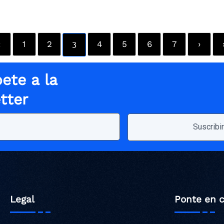
‹
1
2
4
5
6
7
›
3
ete a la
tter
Legal
Ponte en 