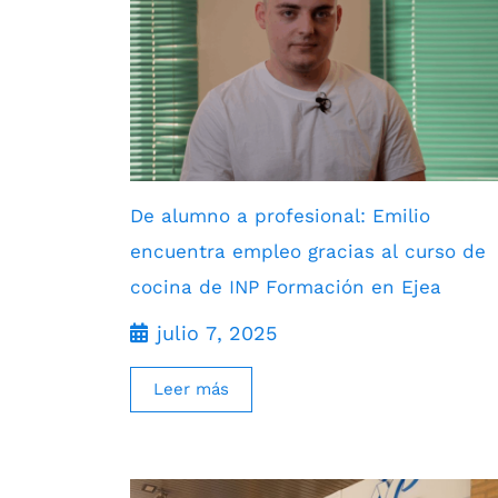
De alumno a profesional: Emilio
encuentra empleo gracias al curso de
cocina de INP Formación en Ejea
julio 7, 2025
Leer más