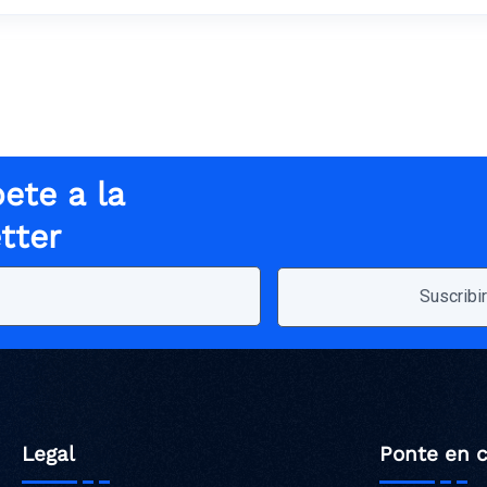
ete a la
tter
Legal
Ponte en 