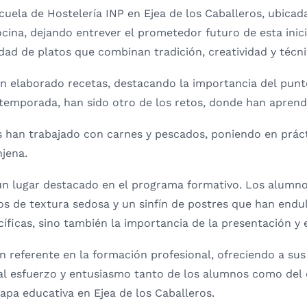
ela de Hostelería INP en Ejea de los Caballeros, ubicada
ina, dejando entrever el prometedor futuro de esta inicia
ad de platos que combinan tradición, creatividad y técni
an elaborado recetas, destacando la importancia del punto
temporada, han sido otro de los retos, donde han aprendi
s han trabajado con carnes y pescados, poniendo en práct
jena.
 un lugar destacado en el programa formativo. Los alumn
ros de textura sedosa y un sinfín de postres que han endu
íficas, sino también la importancia de la presentación y 
n referente en la formación profesional, ofreciendo a su
 al esfuerzo y entusiasmo tanto de los alumnos como del
apa educativa en Ejea de los Caballeros.