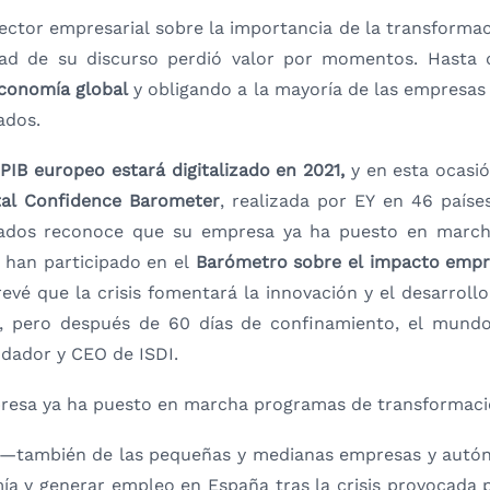
ector empresarial sobre la importancia de la transformac
ilidad de su discurso perdió valor por momentos. Hast
economía global
y obligando a la mayoría de las empresas 
ados.
PIB europeo estará digitalizado en 2021,
y en esta ocasió
tal Confidence Barometer
, realizada por EY en 46 país
ultados reconoce que su empresa ya ha puesto en mar
 han participado en el
Barómetro sobre el impacto empre
evé que la crisis fomentará la innovación y el desarrol
, pero después de 60 días de confinamiento, el mundo
ndador y CEO de ISDI.
presa ya ha puesto en marcha programas de transformaci
—también de las pequeñas y medianas empresas y aut
ía y generar empleo en España tras la crisis provocada 