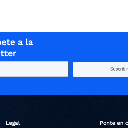
ete a la
tter
Legal
Ponte en 