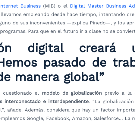
Internet Business
‎ (MIB) o el
Digital Master Business Ad
a llevamos empleando desde hace tiempo, intentando crea
inguno de sus inconvenientes —explica Pinedo—, y los ap
rogramas. Para que en el futuro ir a clase no se convie
ción digital crear
“Hemos pasado de tra
 de manera global”
a cuestionado el
modelo de globalización
previo a la c
interconectado e interdependiente
. “La globalizaci
”, añade. Además, considera que hay un factor importa
mpleamos Google, Facebook, Amazon, Salesforce… La mi