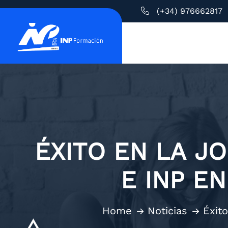
(+34) 976662817
ÉXITO EN LA J
E INP E
Home
Noticias
Éxit