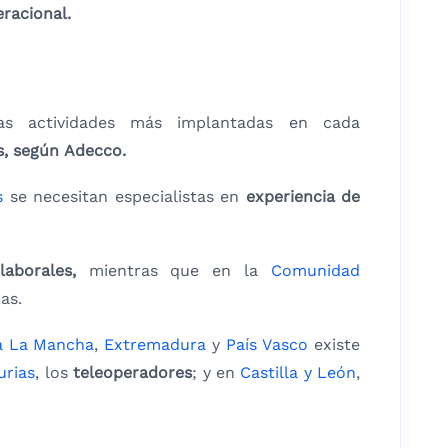
eracional.
s actividades más implantadas en cada
os, según Adecco.
s
se necesitan especialistas en
experiencia de
aborales,
mientras que en la
Comunidad
as.
la La Mancha
,
Extremadura
y
País Vasco
existe
urias
, los
teleoperadores
; y en
Castilla y León
,