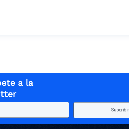
ete a la
tter