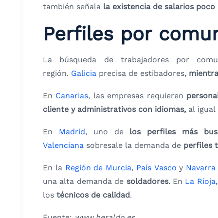
también señala
la existencia de salarios poco 
Perfiles por com
La búsqueda de trabajadores por comu
región.
Galicia
precisa de estibadores,
mientr
En
Canarias
, las empresas requieren
personal
cliente y administrativos con idiomas,
al igua
En
Madrid
, uno de
los perfiles más busc
Valenciana
sobresale la demanda de
perfiles 
En la
Región de Murcia
,
País Vasco
y
Navarra
una alta demanda de
soldadores
. En
La Rioja
los
técnicos de calidad
.
Fuente:
www.heraldo.es