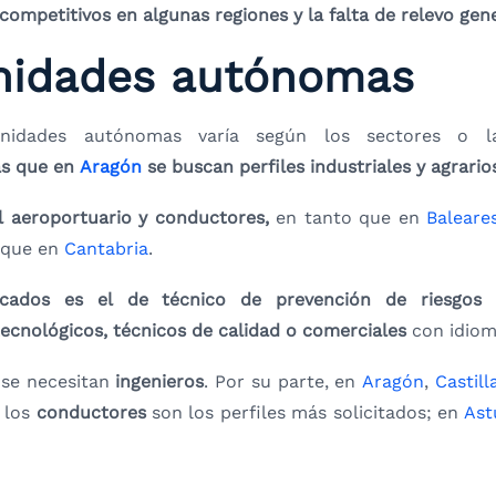
competitivos en algunas regiones y la falta de relevo gen
unidades autónomas
nidades autónomas varía según los sectores o la
as que en
Aragón
se buscan perfiles industriales y agrari
 aeroportuario y conductores,
en tanto que en
Baleare
l que en
Cantabria
.
ados es el de técnico de prevención de riesgos l
tecnológicos, técnicos de calidad o comerciales
con idiom
se necesitan
ingenieros
. Por su parte, en
Aragón
,
Castil
, los
conductores
son los perfiles más solicitados; en
Ast