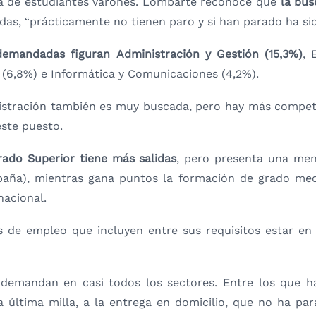
a de estudiantes varones. Lombarte reconoce que
la bús
das, “prácticamente no tienen paro y si han parado ha sid
 demandadas figuran Administración y Gestión (15,3%)
, 
 (6,8%) e Informática y Comunicaciones (4,2%).
stración también es muy buscada, pero hay más compet
ste puesto.
rado Superior tiene más salidas
, pero presenta una men
paña), mientras gana puntos la formación de grado me
nacional.
s de empleo que incluyen entre sus requisitos estar en
 demandan en casi todos los sectores. Entre los que h
a última milla, a la entrega en domicilio, que no ha pa