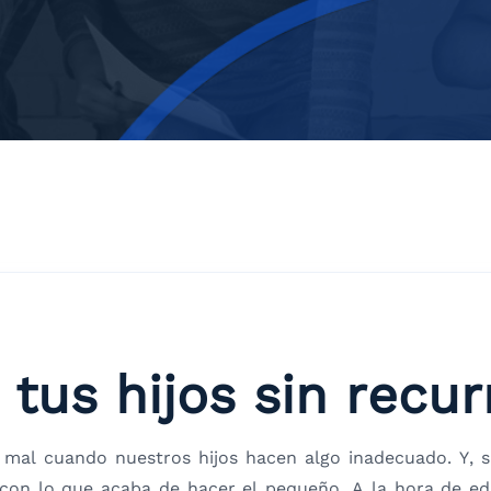
us hijos sin recurr
al cuando nuestros hijos hacen algo inadecuado. Y, si
con lo que acaba de hacer el pequeño. A la hora de ed