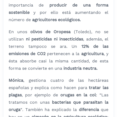
importancia de
producir de una forma
sostenible
y por ello está aumentando el
número de
agricultores ecológicos.
En unos
olivos de Oropesa
(Toledo), no se
utilizan
ni pesticidas ni insecticidas
, además, el
terreno tampoco se ara. Un
12% de las
emisiones de CO2
pertenecen a la
agricultura
, y
ésta absorbe casi la misma cantidad, de esta
forma se convierte en una
industria neutra.
Mónica
, gestiona cuatro de las hectáreas
españolas y explica como hacen para
tratar las
plagas
, por ejemplo de
orugas en la col
: “Las
tratamos con unas
bacterias que parasitan la
oruga
“. También ha explicado la
diferencia
que
hay en un
almacén en la
agricultura ecológica
: