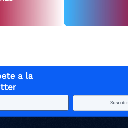
ete a la
tter