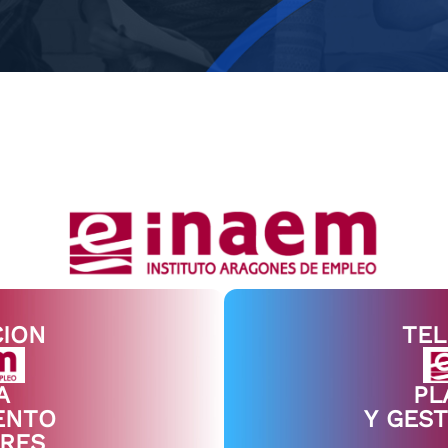
ION
TE
A
PL
ENTO
Y GEST
RES