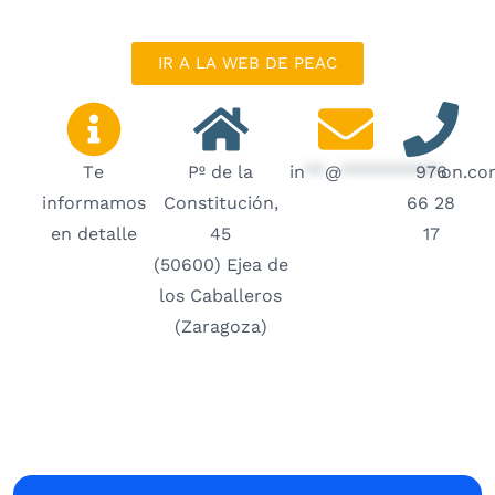
IR A LA WEB DE PEAC
Te
Pº de la
in
**
@
**********
976
on.co
informamos
Constitución,
66 28
en detalle
45
17
(50600) Ejea de
los Caballeros
(Zaragoza)