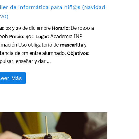
ller de informática para niñ@s (Navidad
20)
as:
Horario:
28 y 29 de diciembre
De 10:00 a
Precio:
Lugar:
:00h
40€
Academia INP
mascarilla
rmación Uso obligatorio de
y
Objetivos:
stancia de 2m entre alumnado.
ulsar, enseñar y dar ...
Leer Más