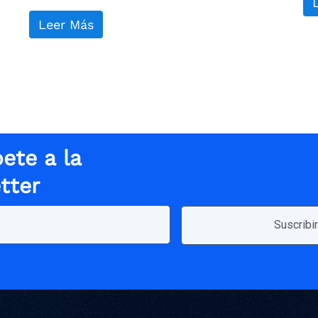
Leer Más
ete a la
tter