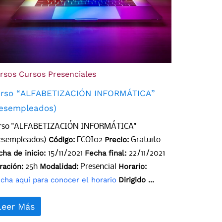
rsos
Cursos Presenciales
rso “ALFABETIZACIÓN INFORMÁTICA”
esempleados)
rso "ALFABETIZACIÓN INFORMÁTICA"
Código:
Precio:
esempleados)
FCOI02
Gratuito
cha de inicio:
Fecha final:
15/11/2021
22/11/2021
ración:
Modalidad:
Horario:
25h
Presencial
ncha aquí para conocer el horario
Dirigido ...
Leer Más