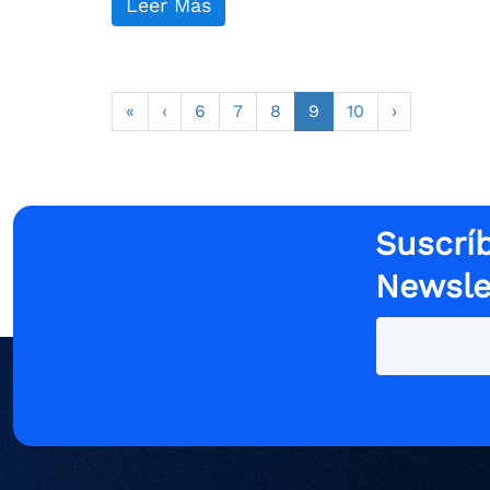
Leer Más
«
‹
6
7
8
9
10
›
Suscríb
Newsle