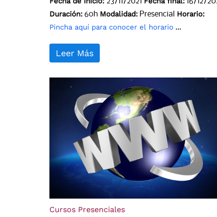
Fecha de inicio:
Fecha final:
23/11/2021
16/12/20
Duración:
Modalidad:
Horario:
60h
Presencial
Pincha aquí para conocer el horario
...
Leer Más
Cursos Presenciales