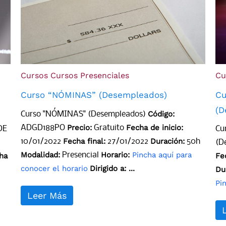
Cursos
Cursos Presenciales
Cu
Curso “NÓMINAS” (Desempleados)
Cu
(D
Código:
Curso "NÓMINAS" (Desempleados)
Precio:
Fecha de inicio:
ADGD188PO
Gratuito
DE
Cu
Fecha final:
Duración:
10/01/2022
27/01/2022
50h
(D
Modalidad:
Horario:
Pincha aquí para
Presencial
ha
Fe
conocer el horario
Dirigido a: ...
Du
Pi
Leer Más