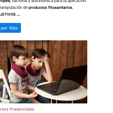
ropea
, nacional y autonómica para la aplicación
productos fitosanitarios
manipulación de
.
JETIVOS ...
Leer Más
rsos Presenciales