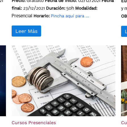
Precio:
Fecha de inicio:
Fecha
21
Gratuito
02/12/2021
Eu
final:
Duración:
Modalidad:
23/12/2021
50h
y 
Horario:
Pincha aquí para ...
Presencial
OB
Leer Más
Cursos Presenciales
Cu