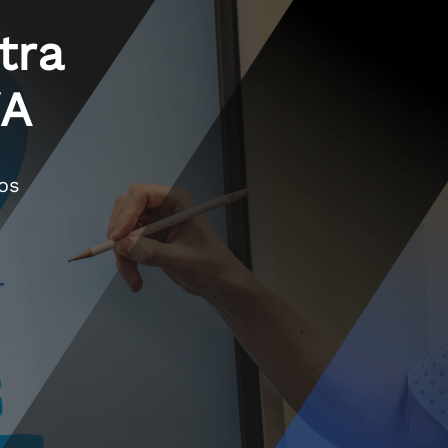
tra
VA
os